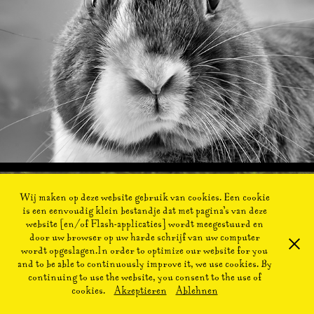
Wij maken op deze website gebruik van cookies. Een cookie
is een eenvoudig klein bestandje dat met pagina’s van deze
website [en/of Flash-applicaties] wordt meegestuurd en
door uw browser op uw harde schrijf van uw computer
wordt opgeslagen.In order to optimize our website for you
and to be able to continuously improve it, we use cookies. By
continuing to use the website, you consent to the use of
cookies.
Akzeptieren
Ablehnen